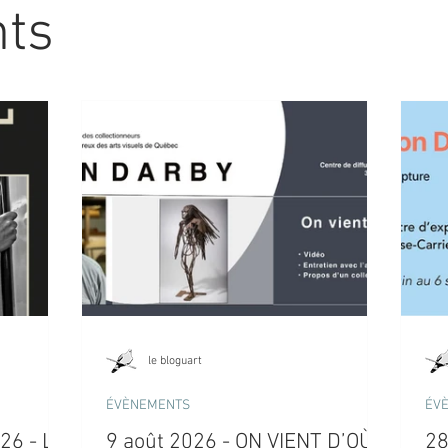
nts
le bloguart
ÉVÈNEMENTS
ÉV
026 - LA
9 août 2026 - ON VIENT D’OÙ -
28