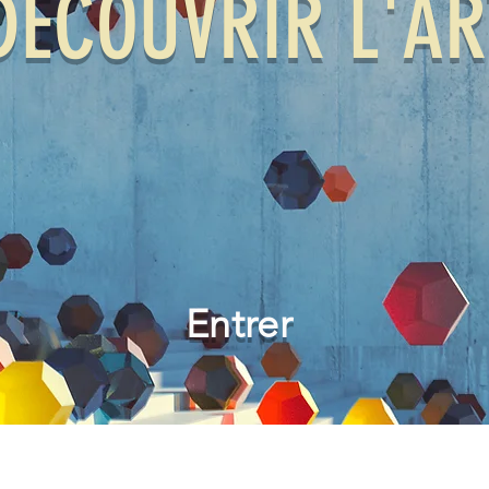
DÉCOUVRIR L'AR
s passionné.e.s d'arts visuels et mét
Entrer