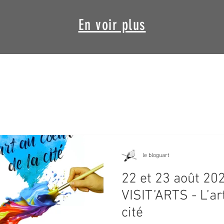
En voir plus
ochainement
le bloguart
22 et 23 août 2
VISIT’ARTS - L’ar
cité