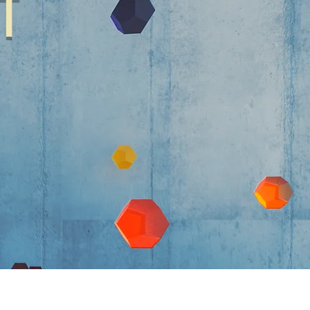
T
iers