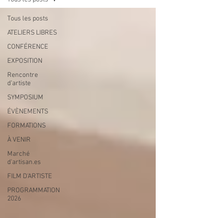
Tous les posts
ATELIERS LIBRES
CONFÉRENCE
EXPOSITION
Rencontre
d’artiste
SYMPOSIUM
ÉVÈNEMENTS
FORMATIONS
À VENIR
Marché
d'artisan.es
FILM D'ARTISTE
PROGRAMMATION
2026