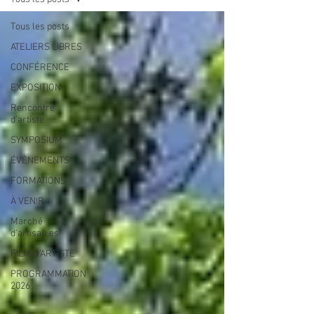
Tous les posts
ATELIERS LIBRES
CONFÉRENCE
EXPOSITION
Rencontre
d’artiste
SYMPOSIUM
ÉVÈNEMENTS
FORMATIONS
À VENIR
Marché
d'artisan.es
FILM D'ARTISTE
PROGRAMMATION
2026