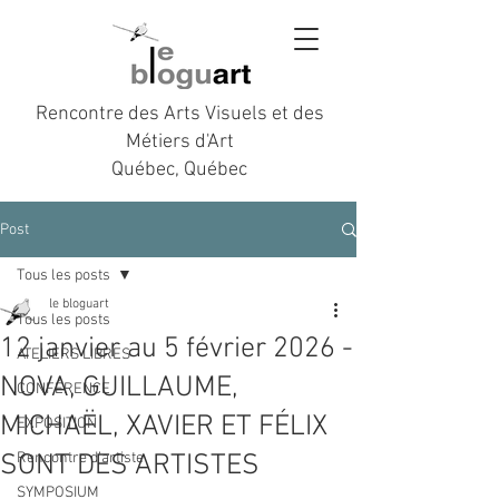
Rencontre des Arts Visuels et des
Métiers d'Art
Québec, Québec
Post
Tous les posts
le bloguart
Tous les posts
12 janvier au 5 février 2026 -
ATELIERS LIBRES
NOVA, GUILLAUME,
CONFÉRENCE
MICHAËL, XAVIER ET FÉLIX
EXPOSITION
SONT DES ARTISTES
Rencontre d’artiste
SYMPOSIUM