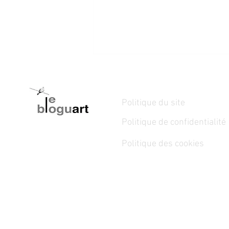
Politique du site
Politique de confidentialité
Politique des cookies
6 juin au 14 septembre 2025 -
MARCHÉ D'EXCEPTION AU
COEUR DU VIEUX-QUÉBEC -
Les artisans de la cathédrale