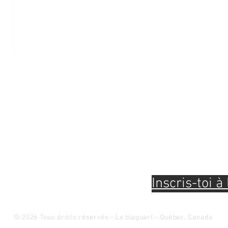
Pour être à l'af
évènements et 
connaissances 
et métiers d'ar
Inscris-toi à 
© 2026 Tous droits réservés - Le bloguart - Québec, Canada