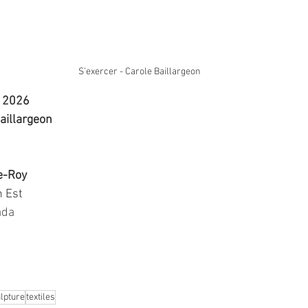
S’exercer - Carole Baillargeon 
s 2026
aillargeon 
e-Roy
h Est
ada
lpture
textiles