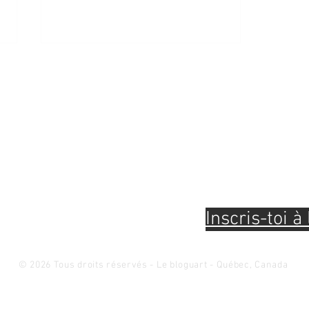
Pour être à l'af
évènements et 
connaissances 
et métiers d'ar
28 février au 19 avril 2026 -
BRISER LA GLACE / SPLITTING
ICE – La biennale de Québec
Inscris-toi à 
2026 -
© 2026 Tous droits réservés - Le bloguart - Québec, Canada