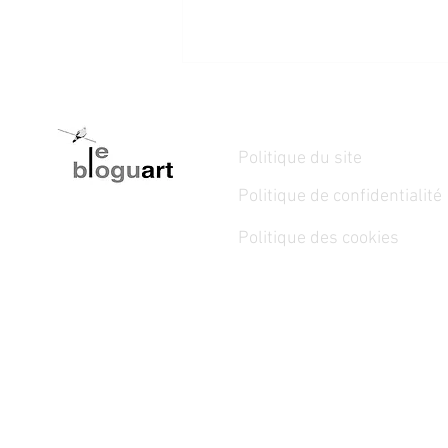
Politique du site
Politique de confidentialité
Politique des cookies
28 février au 19 avril 2026 -
Manif d’art 12 – La biennale de
Québec 2026 - BRISER LA
GLACE / SPLITTING ICE