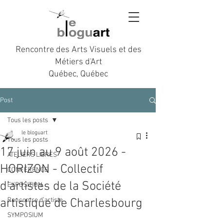
Rencontre des Arts Visuels et des
Métiers d'Art
Québec, Québec
Post
Tous les posts
le bloguart
Tous les posts
17 juin au 9 août 2026 -
ATELIERS LIBRES
HORIZON - Collectif
CONFÉRENCE
d’artistes de la Société
EXPOSITION
artistique de Charlesbourg
Rencontre d’artiste
SYMPOSIUM