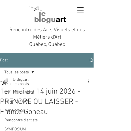
Rencontre des Arts Visuels et des
Métiers d'Art
Québec, Québec
Post
Tous les posts
le bloguart
Tous les posts
1er mai au 14 juin 2026 -
ATELIERS LIBRES
PRENDRE OU LAISSER -
CONFÉRENCE
France Goneau
EXPOSITION
Rencontre d’artiste
SYMPOSIUM