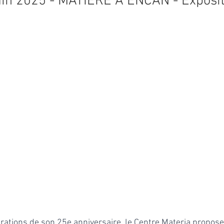
uin 2025 - MATIÈRE À ENCAN - Exposit
brations de son 25e anniversaire, le Centre Materia propose 