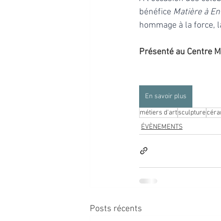
bénéfice 
Matière à E
hommage à la force, la 
Présenté au Centre M
En savoir plus
métiers d'art
sculpture
céra
ÉVÈNEMENTS
Posts récents