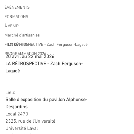
ÉVÈNEMENTS
FORMATIONS
À VENIR
Marché d'artisan.es
LA RÉTROSPECTIVE - Zach Ferguson-Lagacé
FILM D'ARTISTE
PROGRAMMATION 2026
20 avril au 22 mai 2026
LA RÉTROSPECTIVE - Zach Ferguson-
Lagacé
Lieu:
Salle d’exposition du pavillon Alphonse-
Desjardins
Local 2470 
2325, rue de l’Université
Université Laval