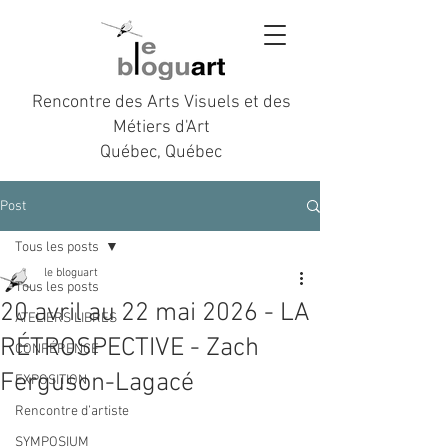
Rencontre des Arts Visuels et des
Métiers d'Art
Québec, Québec
Post
Tous les posts
le bloguart
Tous les posts
20 avril au 22 mai 2026 - LA
ATELIERS LIBRES
RÉTROSPECTIVE - Zach
CONFÉRENCE
Ferguson-Lagacé
EXPOSITION
Rencontre d’artiste
SYMPOSIUM