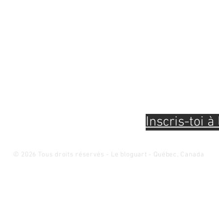
Pour être à l'af
évènements et 
connaissances 
et métiers d'ar
12 janvier au 5 février 2026 -
NOVA, GUILLAUME, MICHAËL,
XAVIER ET FÉLIX SONT DES
Inscris-toi à 
ARTISTES
© 2026 Tous droits réservés - Le bloguart - Québec, Canada