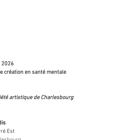
r 2026
e création en santé mentale
iété artistique de Charlesbourg
dis
rré Est
lesbourg 