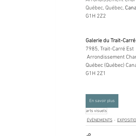
Québec, Québec
, 
Can
G1H 2Z2
Galerie du Trait-Carré
7985, Trait-Carré Est
 Arrondissement Cha
Québec (Québec) Can
G1H 2Z1
En savoir plus
arts visuels
ÉVÈNEMENTS
EXPOSITI