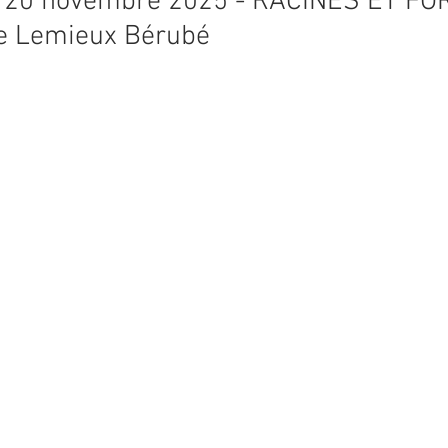
u 20 novembre 2025 - RACINES ET F
se Lemieux Bérubé