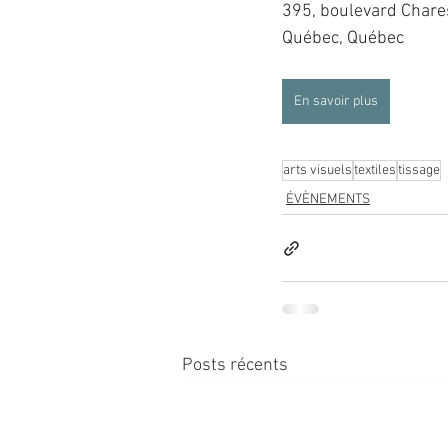
395, boulevard Chare
Québec, Québec
En savoir plus
arts visuels
textiles
tissage
ÉVÈNEMENTS
Posts récents