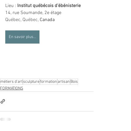
Lieu : 
Institut québécois d’ébénisterie
14, rue Soumande, 2e étage
Québec
, Québec, 
Canada
En savoir plus…
métiers d'art
sculpture
formation
artisan
Bois
FORMATIONS