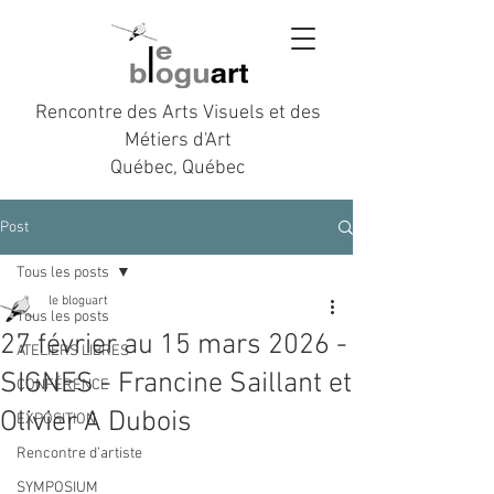
Rencontre des Arts Visuels et des
Métiers d'Art
Québec, Québec
Post
Tous les posts
le bloguart
Tous les posts
27 février au 15 mars 2026 -
ATELIERS LIBRES
SIGNES - Francine Saillant et
CONFÉRENCE
Olivier A Dubois
EXPOSITION
Rencontre d’artiste
SYMPOSIUM