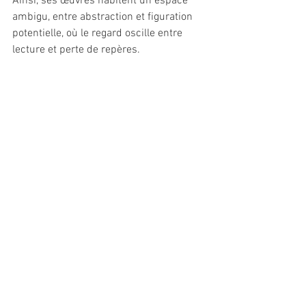
Ainsi, ses œuvres habitent un espace 
ambigu, entre abstraction et figuration 
potentielle, où le regard oscille entre 
lecture et perte de repères.
Source : Jacques Pelletier, directeur
Galerie d’art du Trait-Carré
arts visuels
EXPOSITION
collectif
ÉVÈNEMENTS
EXPOSITION
Voir tout
Posts récents