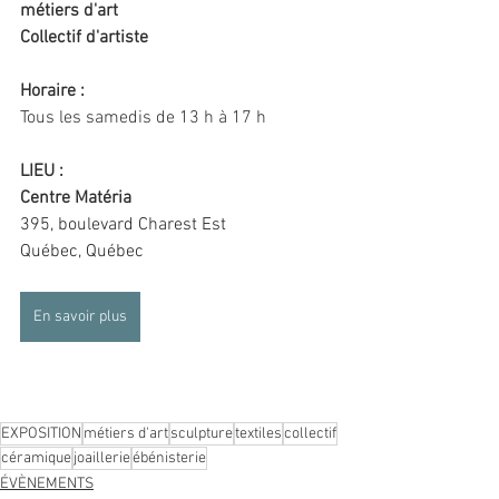
métiers d'art
Collectif d'artiste
Horaire : 
Tous les samedis de 13 h à 17 h 
LIEU :
Centre Matéria
395, boulevard Charest Est
Québec, Québec
En savoir plus
EXPOSITION
métiers d'art
sculpture
textiles
collectif
céramique
joaillerie
ébénisterie
ÉVÈNEMENTS