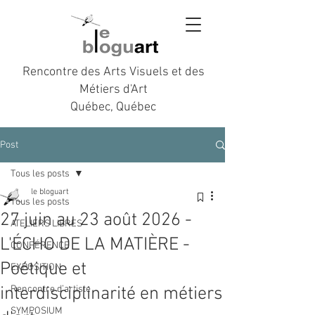
Rencontre des Arts Visuels et des
Métiers d'Art
Québec, Québec
Post
Tous les posts
le bloguart
Tous les posts
27 juin au 23 août 2026 -
ATELIERS LIBRES
L'ÉCHO DE LA MATIÈRE -
CONFÉRENCE
Poétique et
EXPOSITION
interdisciplinarité en métiers
Rencontre d’artiste
SYMPOSIUM