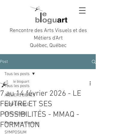
Rencontre des Arts Visuels et des
Métiers d'Art
Québec, Québec
Post
Tous les posts
le bloguart
Tous les posts
7 au 14 février 2026 - LE
ATELIERS LIBRES
FEUTRE ET SES
CONFÉRENCE
POSSIBILITÉS - MMAQ -
EXPOSITION
FORMATION
Rencontre d’artiste
SYMPOSIUM