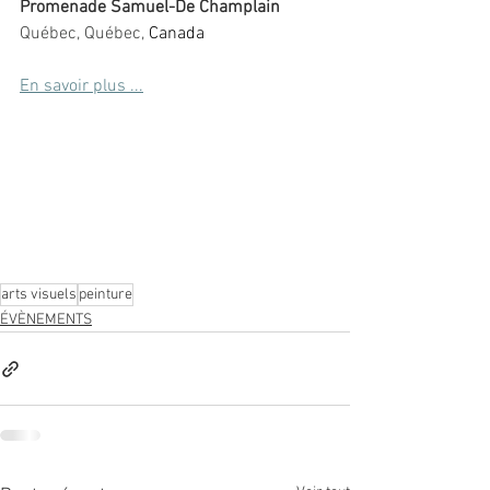
Promenade Samuel-De Champlain
Québec
, Québec, 
Canada
En savoir plus ...
EXPOSITION DES 
FINISSANT·ESVERNISSAGE LE 30 MAI À 
ESPACE QUATRE CENTS · 17H
arts visuels
peinture
ÉVÈNEMENTS