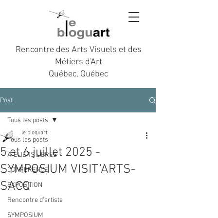
Rencontre des Arts Visuels et des
Métiers d'Art
Québec, Québec
Post
Tous les posts
le bloguart
Tous les posts
5 et 6 juillet 2025 -
ATELIERS LIBRES
SYMPOSIUM VISIT’ARTS-
CONFÉRENCE
SACQ
EXPOSITION
Rencontre d’artiste
SYMPOSIUM