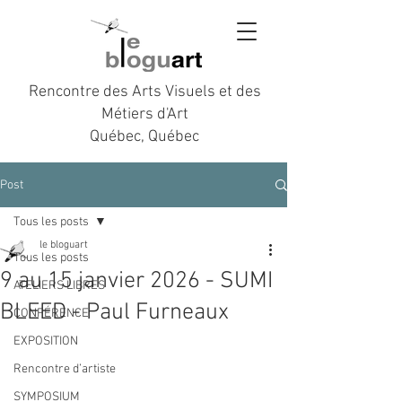
Rencontre des Arts Visuels et des
Métiers d'Art
Québec, Québec
Post
Tous les posts
le bloguart
Tous les posts
9 au 15 janvier 2026 - SUMI
ATELIERS LIBRES
BLEED - Paul Furneaux
CONFÉRENCE
EXPOSITION
Rencontre d’artiste
SYMPOSIUM