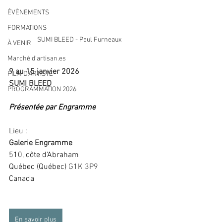
ÉVÈNEMENTS
FORMATIONS
SUMI BLEED - Paul Furneaux
À VENIR
Marché d'artisan.es
9 au 15 janvier 2026
FILM D'ARTISTE
SUMI BLEED
PROGRAMMATION 2026
Présentée par Engramme
Lieu : 
Galerie Engramme
510, côte d’Abraham
Québec (Québec) 
G1K 3P9
Canada
En savoir plus