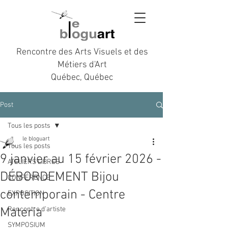
Rencontre des Arts Visuels et des
Métiers d'Art
Québec, Québec
Post
Tous les posts
le bloguart
Tous les posts
9 janvier au 15 février 2026 -
ATELIERS LIBRES
DÉBORDEMENT Bijou
CONFÉRENCE
contemporain - Centre
EXPOSITION
Materia
Rencontre d’artiste
SYMPOSIUM