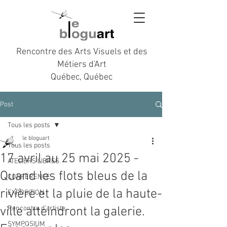
Rencontre des Arts Visuels et des
Métiers d'Art
Québec, Québec
Post
Tous les posts
le bloguart
Tous les posts
17 avril au 25 mai 2025 -
ATELIERS LIBRES
Quand les flots bleus de la
CONFÉRENCE
rivière et la pluie de la haute-
EXPOSITION
ville atteindront la galerie.
Rencontre d’artiste
SYMPOSIUM