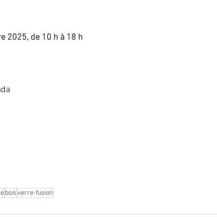
e 2025, de 10 h à 18 h
ada
ISSANT·ESVERNISSAGE LE 30 MAI À ESPACE QUATRE CENT
ie
bois
verre-fusion