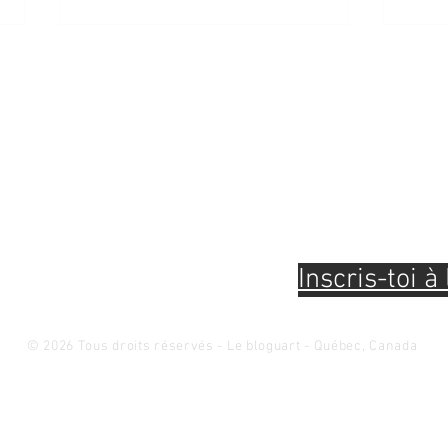
Pour être à l'af
évènements et 
connaissances 
et métiers d'ar
9 août 2026 - ON VIENT D’OÙ -
9 au 
Entretien avec Don Darby -
ÎLES 
Club des collectionneurs et
Brub
Inscris-toi à 
amoureux des arts visuels de
Québec
© 2026 Tous droits réservés - Le bloguart - Québec, Canada