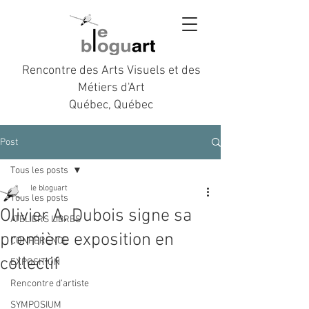
Rencontre des Arts Visuels et des
Métiers d'Art
Québec, Québec
Post
Tous les posts
le bloguart
Tous les posts
Olivier A. Dubois signe sa
ATELIERS LIBRES
première exposition en
CONFÉRENCE
collectif
EXPOSITION
Rencontre d’artiste
SYMPOSIUM