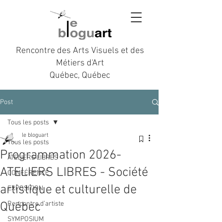
Rencontre des Arts Visuels et des
Métiers d'Art
Québec, Québec
Post
Tous les posts
le bloguart
Tous les posts
Programmation 2026-
ATELIERS LIBRES
ATELIERS LIBRES - Société
CONFÉRENCE
artistique et culturelle de
EXPOSITION
Québec
Rencontre d’artiste
SYMPOSIUM