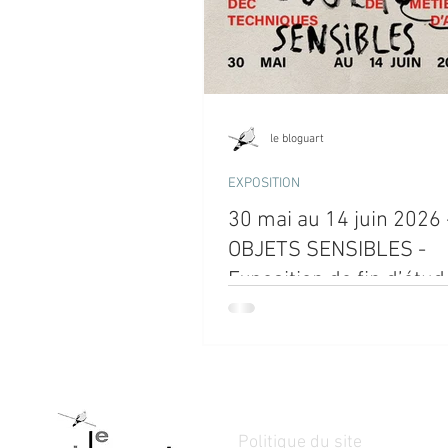
le bloguart
EXPOSITION
30 mai au 14 juin 2026 
OBJETS SENSIBLES -
Exposition de fin d’étu
DEC techniques de mét
d’art du CEGEP de Limo
Politique du site