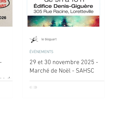
le bloguart
ÉVÈNEMENTS
-
29 et 30 novembre 2025 -
Marché de Noël - SAHSC
des du
iers
ilou