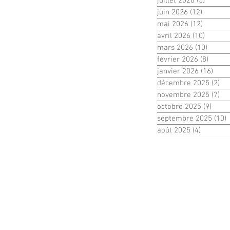
juillet 2026
(5)
5 posts
juin 2026
(12)
12 post
mai 2026
(12)
12 post
avril 2026
(10)
10 post
mars 2026
(10)
10 pos
février 2026
(8)
8 post
janvier 2026
(16)
16 p
décembre 2025
(2)
2 
novembre 2025
(7)
7 
octobre 2025
(9)
9 pos
septembre 2025
(10)
1
août 2025
(4)
4 posts