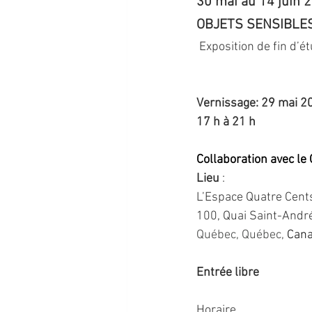
30 mai au 14 juin 
OBJETS SENSIBLE
 Exposition de fin d’
Vernissage: 29 mai 2
17 h à 21 h
Collaboration avec le
Lieu
 :
L’Espace Quatre Cent
100, Quai Saint-Andr
Québec, Québec
, 
Can
Entrée libre
Horaire