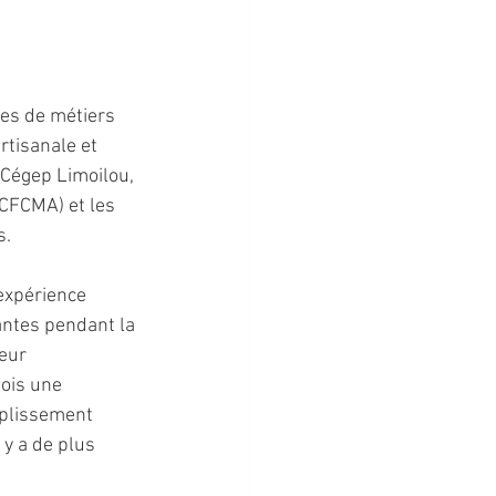
es de métiers 
rtisanale et 
 Cégep Limoilou, 
(CFCMA) et les 
s.
expérience 
antes pendant la 
eur 
ois une 
mplissement 
 y a de plus 