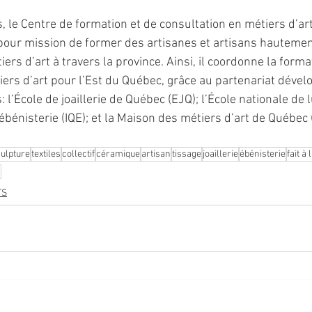
 le Centre de formation et de consultation en métiers d’art 
pour mission de former des artisanes et artisans hautement
iers d’art à travers la province. Ainsi, il coordonne la format
ers d’art pour l’Est du Québec, grâce au partenariat dével
 l’École de joaillerie de Québec (EJQ); l’École nationale de l
’ébénisterie (IQE); et la Maison des métiers d’art de Québe
ulpture
textiles
collectif
céramique
artisan
tissage
joaillerie
ébénisterie
fait à
l
TS