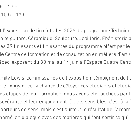
h – 17 h
 10 h – 17 h
st l’exposition de fin d’études 2026 du programme Techniqu
on et guitare, Céramique, Sculpture, Joaillerie, Ébénisterie a
Les 39 finissants et finissantes du programme offert par le
le Centre de formation et de consultation en métiers d’art 
ébec, exposent du 30 mai au 14 juin à l’Espace Quatre Cent
mily Lewis, commissaires de l’exposition, témoignent de l’
rte : « Ayant eu la chance de côtoyer ces étudiants et étudi
es étapes de leur formation, nous avons été touchées par l
évérance et leur engagement. Objets sensibles, c’est à la f
 porteurs de sens, mais c’est surtout le résultat de l’acco
harné, en dialogue avec des matières qui font sortir ce qu’il