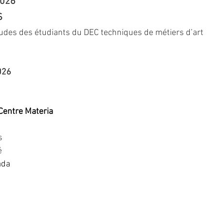
2026
S
études des étudiants du DEC techniques de métiers d’art
026
 Centre Materia
s
é
ada