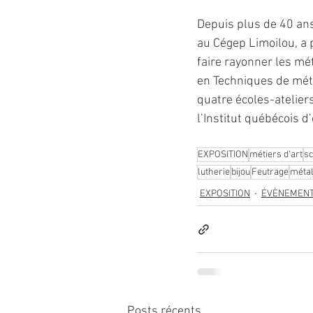
Depuis plus de 40 ans,
au Cégep Limoilou, a 
faire rayonner les mét
en Techniques de méti
quatre écoles-ateliers:
l’Institut québécois d
EXPOSITION
métiers d'art
sc
lutherie
bijou
Feutrage
méta
EXPOSITION
ÉVÈNEMEN
Posts récents