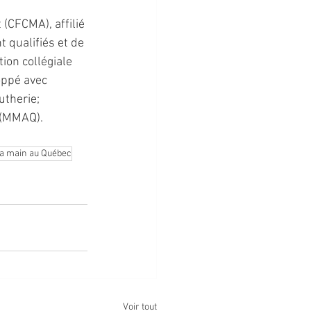
(CFCMA), affilié 
 qualifiés et de 
ion collégiale 
oppé avec 
utherie; 
c (MMAQ).
 la main au Québec
Voir tout