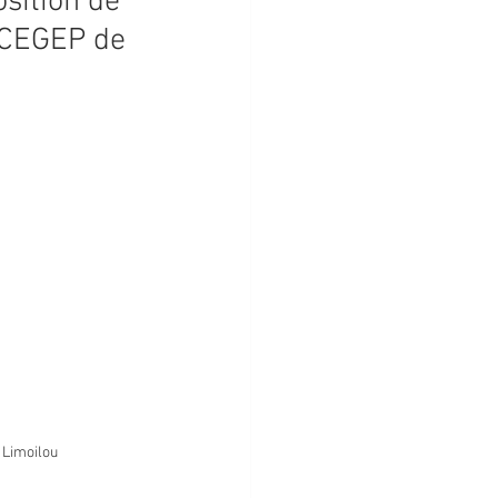
sition de
u CEGEP de
 Limoilou