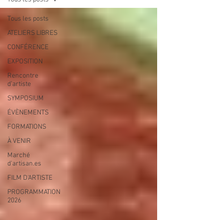
Tous les posts
ATELIERS LIBRES
CONFÉRENCE
EXPOSITION
Rencontre
d’artiste
SYMPOSIUM
ÉVÈNEMENTS
FORMATIONS
À VENIR
Marché
d'artisan.es
FILM D'ARTISTE
PROGRAMMATION
2026