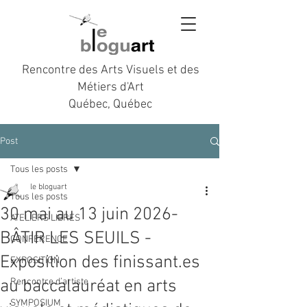
Rencontre des Arts Visuels et des
Métiers d'Art
Québec, Québec
Post
Tous les posts
le bloguart
Tous les posts
30 mai au 13 juin 2026-
ATELIERS LIBRES
BÂTIR LES SEUILS -
CONFÉRENCE
Exposition des finissant.es
EXPOSITION
au baccalauréat en arts
Rencontre d’artiste
SYMPOSIUM