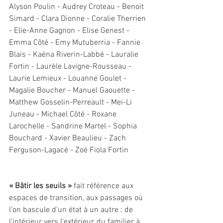
Alyson Poulin - Audrey Croteau - Benoit 
Simard - Clara Dionne - Coralie Therrien 
- Elie-Anne Gagnon - Elise Genest - 
Emma Côté - Emy Mutuberria - Fannie 
Blais - Kaëna Riverin-Labbé - Lauralie 
Fortin - Laurèle Lavigne-Rousseau - 
Laurie Lemieux - Louanne Goulet - 
Magalie Boucher - Manuel Gaouette - 
Matthew Gosselin-Perreault - Mei-Li 
Juneau - Michael Côté - Roxane 
Larochelle - Sandrine Martel - Sophia 
Bouchard - Xavier Beaulieu - Zach 
Ferguson-Lagacé - Zoé Fiola Fortin
« Bâtir les seuils »
 fait référence aux 
espaces de transition, aux passages où 
l’on bascule d’un état à un autre : de 
l’intérieur vers l’extérieur, du familier à 