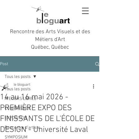
Rencontre des Arts Visuels et des
Métiers d'Art
Québec, Québec
Post
Tous les posts
le bloguart
Tous les posts
14 au 16 mai 2026 -
ATELIERS LIBRES
PREMIÈRE EXPO DES
CONFÉRENCE
FINISSANTS DE L'ÉCOLE DE
EXPOSITION
DESIGN - Université Laval
Rencontre d’artiste
SYMPOSIUM